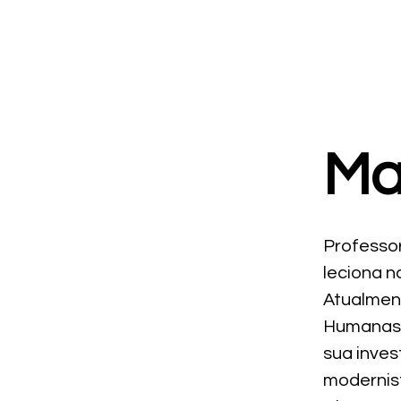
Ma
Professor
leciona 
Atualment
Humanas 
sua inves
modernis