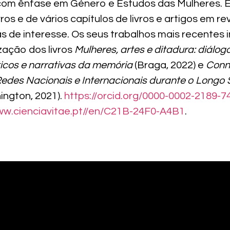
com ênfase em Género e Estudos das Mulheres. É
vros e de vários capítulos de livros e artigos em re
s de interesse. Os seus trabalhos mais recentes 
ação dos livros
Mulheres, artes e ditadura: diálog
sticos e narrativas da memória
(Braga, 2022) e
Conn
des Nacionais e Internacionais durante o Longo 
ngton, 2021).
https://orcid.org/0000-0002-2189-7
www.cienciavitae.pt//en/C21B-24F0-A4B1
.