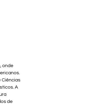
, onde
ericanos.
e Ciências
ticos. A
tura
dos de