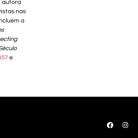
 autora
vistas nas
incluem a
os
ecting
Século
457
e