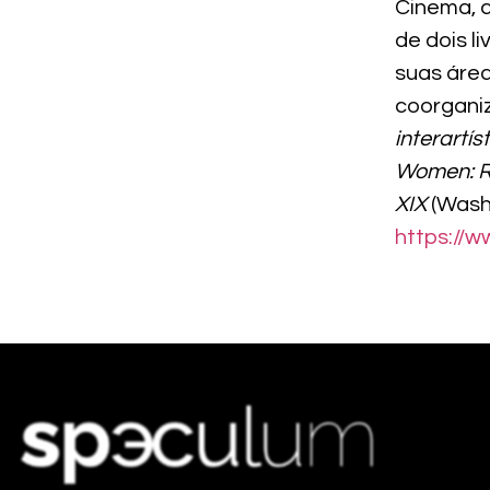
Cinema, 
de dois li
suas área
coorganiz
interartí
Women: Re
XIX
(Washi
https://