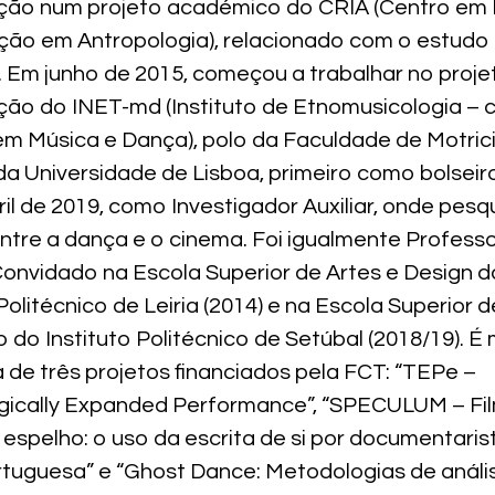
ação num projeto académico do CRIA (Centro em
ção em Antropologia), relacionado com o estudo 
s. Em junho de 2015, começou a trabalhar no proje
ção do INET-md (Instituto de Etnomusicologia – 
em Música e Dança), polo da Faculdade de Motri
 Universidade de Lisboa, primeiro como bolseiro
il de 2019, como Investigador Auxiliar, onde pesq
ntre a dança e o cinema. Foi igualmente Professo
onvidado na Escola Superior de Artes e Design d
 Politécnico de Leiria (2014) e na Escola Superior d
do Instituto Politécnico de Setúbal (2018/19). 
 de três projetos financiados pela FCT: “TEPe –
gically Expanded Performance”, “SPECULUM – Fil
 espelho: o uso da escrita de si por documentaris
rtuguesa” e “Ghost Dance: Metodologias de análi