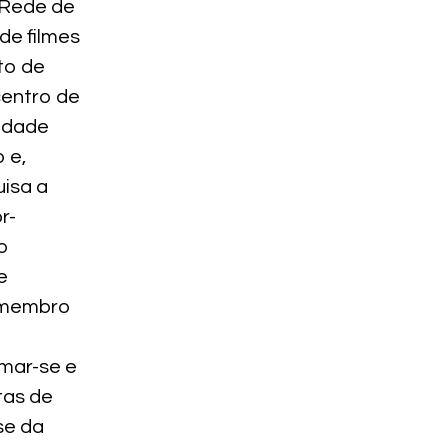
 Rede de
de filmes
to de
centro de
cidade
 e,
uisa a
r-
o
e
É membro
mar-se e
tas de
se da