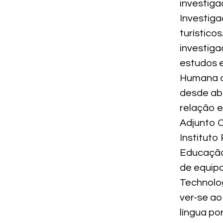
investig
Investiga
turístico
investiga
estudos 
Humana da
desde abr
relação e
Adjunto C
Instituto
Educação 
de equipa
Technolo
ver-se ao
língua po