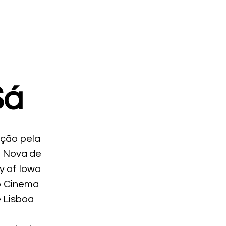
Sá
ação pela
e Nova de
y of Iowa
o Cinema
e Lisboa